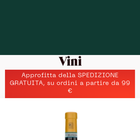
Vini
Approfitta della
SPEDIZIONE
GRATUITA
, su ordini a partire da 99
€