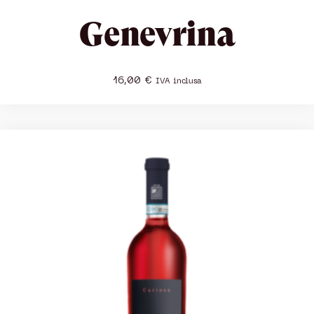
Genevrina
16,00
€
IVA inclusa