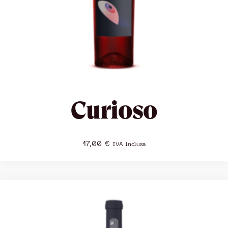
Curioso
17,00
€
IVA inclusa