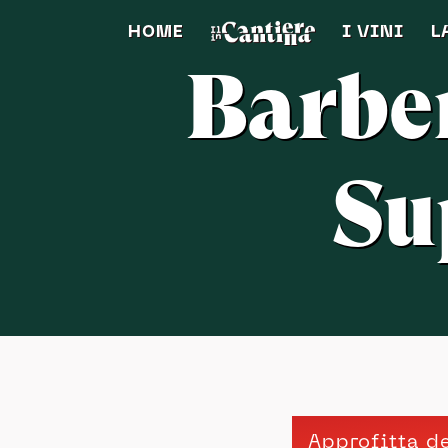
HOME
I VINI
L
Barbe
Su
Approfitta d