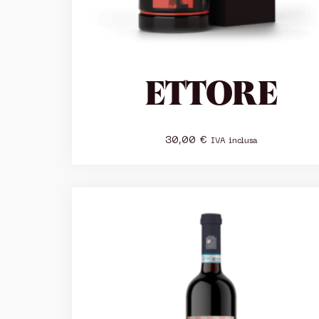
ETTORE
30,00
€
IVA inclusa