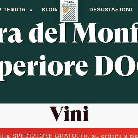
A TENUTA
BLOG
DEGUSTAZIONI
ra del Monf
periore D
Vini
ella
SPEDIZIONE GRATUITA
, su ordini a p