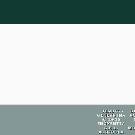
TENUTA
S
GENEVRINA
R
© 2025
ENOXENTIA
S.R.L.
MO
AGRICOLA