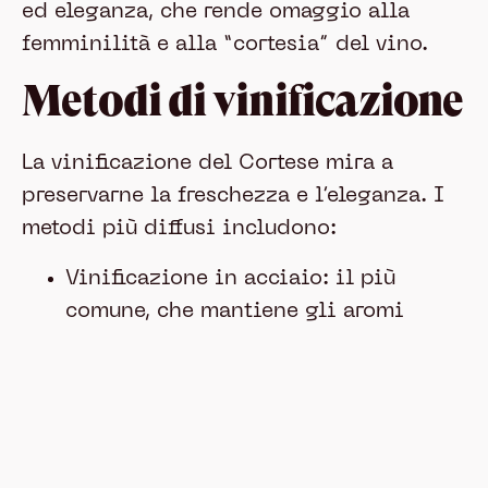
ed eleganza, che rende omaggio alla
femminilità e alla “cortesia” del vino.
Metodi di vinificazione
La vinificazione del Cortese mira a
preservarne la freschezza e l’eleganza. I
metodi più diffusi includono:
Vinificazione in acciaio: il più
comune, che mantiene gli aromi
primari e l’acidità vivace. Brilla
segue proprio questa tecnica per
offrire una beva agile ed elegante.
Affinamento in legno: meno frequente,
ma scelto per ottenere maggiore