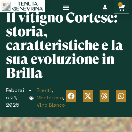
0
Il vitigno Cortese:
storia,
caratteristiche e la
sua evoluzione in
Brilla
Febbrai
Eventi
,
■
o 21,
Monferrato
,
2025
Vino Bianco